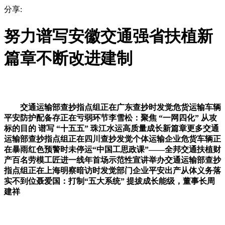
分享:
努力谱写安徽交通强省扶植新
篇章不断改进建制
交通运输部查抄指点组正在广东查抄时发觉危货运输车辆
平安防护配备存正在亏弱环节李雪松：聚焦 “一网四化” 从攻
标的目的 谱写 “十五五” 珠江水运高质量成长新篇章更多交通
运输部查抄指点组正在四川查抄发觉个体运输企业危货车辆正
在暴雨红色预警时未停运“中国工思政课”——全邦交通扶植财
产百名劳模工匠进一线年首场示范性宣讲举办交通运输部查抄
指点组正在上海明察暗访时发觉部门企业平安出产从体义务落
实不到位聂爱国：打制“五大系统” 提拔成长能级，董事长周
建祥