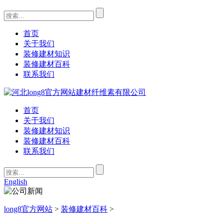
首页
关于我们
装修建材知识
装修建材百科
联系我们
首页
关于我们
装修建材知识
装修建材百科
联系我们
English
long8官方网站
>
装修建材百科
>