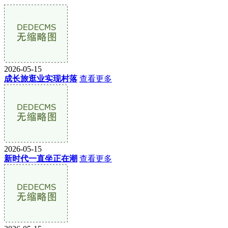
2026-05-15
成长旅逛业实现村落
查看更多
2026-05-15
新时代一直坐正在潮
查看更多