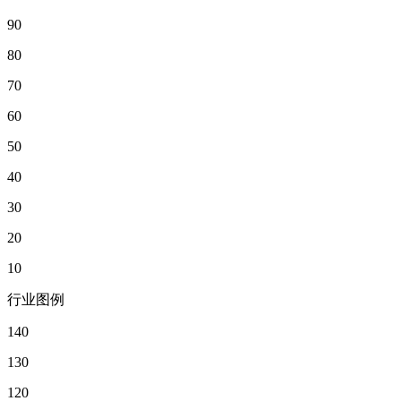
90
80
70
60
50
40
30
20
10
行业图例
140
130
120