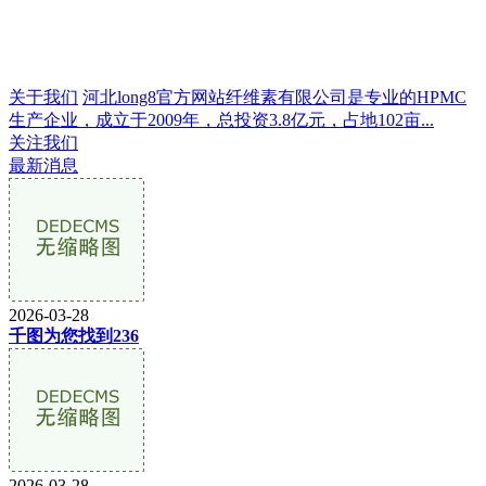
关于我们
河北long8官方网站纤维素有限公司是专业的HPMC
生产企业，成立于2009年，总投资3.8亿元，占地102亩...
关注我们
最新消息
2026-03-28
千图为您找到236
2026-03-28