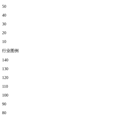
50
40
30
20
10
行业图例
140
130
120
110
100
90
80