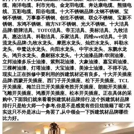
缆、南洋电缆、利市光电、金龙羽电缆、奔达康电缆、熊猫电
线、五彩电缆、阳谷电缆。十大不锈钢品牌:太钢不锈钢、宝
钢不锈钢、万事泰不锈钢、创生不锈钢、联众不锈钢、宝新不
锈钢、东鸿不锈钢、南方NF不锈钢、光大不锈钢。十大洁具
品牌:箭牌洁具、TOTO洁具、帝王洁具、美标洁具、九牧洁
具、惠达洁具、科勒洁具、乐家洁具、四维swell洁具。十洪
流龙头品牌:九牧水龙头、摩恩水龙头、灿烂水龙头、科勒水
龙头、申鹭达水龙头、向阳水龙头、中宇水龙头、东鹏水龙
头、鸿升水龙头、桑耐丽水龙头。十大油漆品牌:华润油漆、
立邦油漆多乐士油漆、紫荆花油漆、大象油漆、嘉宝莉油漆、
三棵树油漆、灯塔油漆、大宝油漆、美涂士油漆。不得不说,
现实上正在拆修中要利用的拆建筑材还有良多。十大开关插座
品牌:西蒙开关插座、西门子开关插座、松下开关插座、TCL
开关插座、梅兰日兰开关插座奇胜开关插座、朗能开关插座、
飞雕开关插座、鸿雁开关插座、松本开关插座。正在具体的采
购中,下面我们就来看看拆建筑材品牌排行,这个拆建筑材品牌
排行只是给大师一个参考,你是不是感觉有些目炫狼籍了呢?其
实这只不外是冰山一角罢了,从中领会一下拆建筑材品牌哪些
比力好。