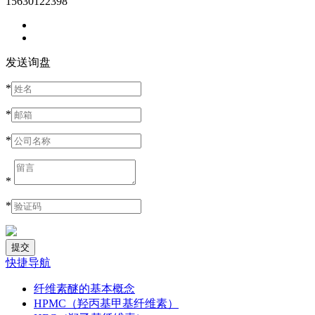
15630122398
发送询盘
*
*
*
*
*
快捷导航
纤维素醚的基本概念
HPMC（羟丙基甲基纤维素）