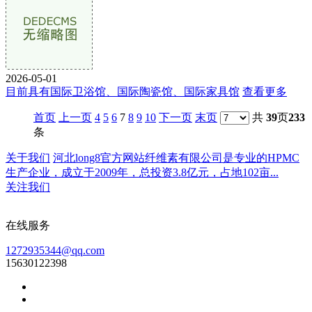
2026-05-01
目前具有国际卫浴馆、国际陶瓷馆、国际家具馆
查看更多
首页
上一页
4
5
6
7
8
9
10
下一页
末页
共
39
页
233
条
关于我们
河北long8官方网站纤维素有限公司是专业的HPMC
生产企业，成立于2009年，总投资3.8亿元，占地102亩...
关注我们
在线服务
1272935344@qq.com
15630122398