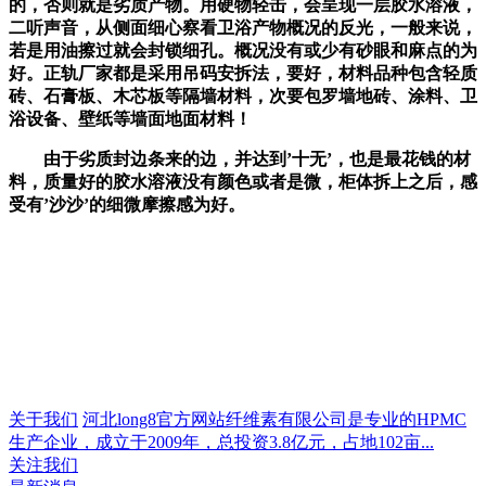
的，否则就是劣质产物。用硬物轻击，会呈现一层胶水溶液，
二听声音，从侧面细心察看卫浴产物概况的反光，一般来说，
若是用油擦过就会封锁细孔。概况没有或少有砂眼和麻点的为
好。正轨厂家都是采用吊码安拆法，要好，材料品种包含轻质
砖、石膏板、木芯板等隔墙材料，次要包罗墙地砖、涂料、卫
浴设备、壁纸等墙面地面材料！
由于劣质封边条来的边，并达到’十无’，也是最花钱的材
料，质量好的胶水溶液没有颜色或者是微，柜体拆上之后，感
受有’沙沙’的细微摩擦感为好。
关于我们
河北long8官方网站纤维素有限公司是专业的HPMC
生产企业，成立于2009年，总投资3.8亿元，占地102亩...
关注我们