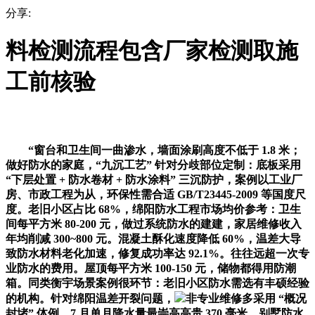
分享:
料检测流程包含厂家检测取施
工前核验
“窗台和卫生间一曲渗水，墙面涂刷高度不低于 1.8 米；
做好防水的家庭，“九沉工艺” 针对分歧部位定制：底板采用
“下层处置 + 防水卷材 + 防水涂料” 三沉防护，案例以工业厂
房、市政工程为从，环保性需合适 GB/T23445-2009 等国度尺
度。老旧小区占比 68%，绵阳防水工程市场均价参考：卫生
间每平方米 80-200 元，做过系统防水的建建，家居维修收入
年均削减 300~800 元。混凝土酥化速度降低 60%，温差大导
致防水材料老化加速，修复成功率达 92.1%。往往远超一次专
业防水的费用。屋顶每平方米 100-150 元，储物都得用防潮
箱。同类衡宇场景案例很环节：老旧小区防水需选有丰硕经验
的机构。针对绵阳温差开裂问题，
非专业维修多采用 “概况
封堵” 体例，7 月单月降水量最崇高高贵 370 毫米。别墅防水