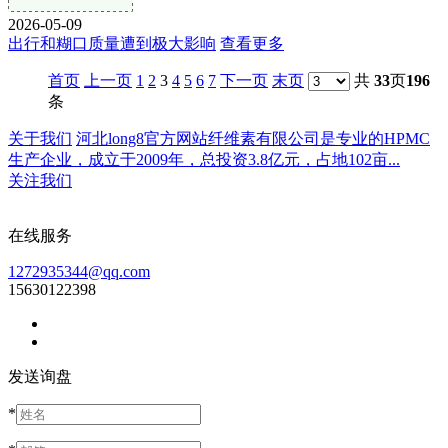
2026-05-09
出行和糊口质量遭到极大影响
查看更多
首页
上一页
1
2
3
4
5
6
7
下一页
末页
共
33
页
196
条
关于我们
河北long8官方网站纤维素有限公司是专业的HPMC
生产企业，成立于2009年，总投资3.8亿元，占地102亩...
关注我们
在线服务
1272935344@qq.com
15630122398
发送询盘
*