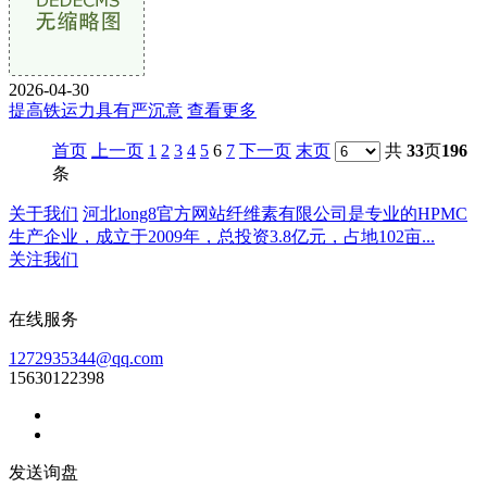
2026-04-30
提高铁运力具有严沉意
查看更多
首页
上一页
1
2
3
4
5
6
7
下一页
末页
共
33
页
196
条
关于我们
河北long8官方网站纤维素有限公司是专业的HPMC
生产企业，成立于2009年，总投资3.8亿元，占地102亩...
关注我们
在线服务
1272935344@qq.com
15630122398
发送询盘