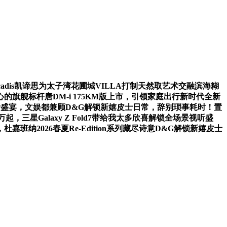
意Arcadis凯谛思为太子湾花圃城VILLA打制天然取艺术交融滨海糊
省心的旗舰标杆唐DM-i 175KM版上市，引领家庭出行新时代全新
场景视听盛宴，文娱都兼顾D&G解锁新嬉皮士日常，辞别琐事耗时！置
，三星Galaxy Z Fold7带给我太多欣喜解锁全场景视听盛
嘉班纳2026春夏Re-Edition系列藏尽诗意D&G解锁新嬉皮士