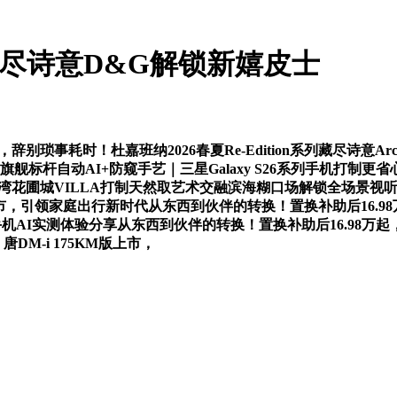
系列藏尽诗意D&G解锁新嬉皮士
上市，辞别琐事耗时！杜嘉班纳2026春夏Re-Edition系列藏尽诗
的旗舰标杆自动AI+防窥手艺｜三星Galaxy S26系列手机打制更
谛思为太子湾花圃城VILLA打制天然取艺术交融滨海糊口场解锁全
上市，引领家庭出行新时代从东西到伙伴的转换！置换补助后16.98万起
7手机AI实测体验分享从东西到伙伴的转换！置换补助后16.98万起，杜
唐DM-i 175KM版上市，